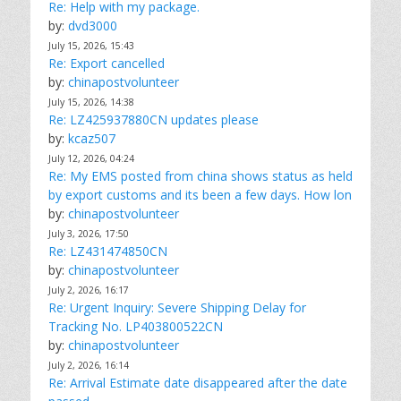
Re: Help with my package.
by:
dvd3000
July 15, 2026, 15:43
Re: Export cancelled
by:
chinapostvolunteer
July 15, 2026, 14:38
Re: LZ425937880CN updates please
by:
kcaz507
July 12, 2026, 04:24
Re: My EMS posted from china shows status as held
by export customs and its been a few days. How lon
by:
chinapostvolunteer
July 3, 2026, 17:50
Re: LZ431474850CN
by:
chinapostvolunteer
July 2, 2026, 16:17
Re: Urgent Inquiry: Severe Shipping Delay for
Tracking No. LP403800522CN
by:
chinapostvolunteer
July 2, 2026, 16:14
Re: Arrival Estimate date disappeared after the date