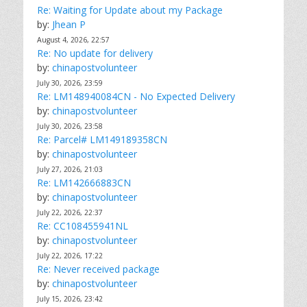
Re: Waiting for Update about my Package
by:
Jhean P
August 4, 2026, 22:57
Re: No update for delivery
by:
chinapostvolunteer
July 30, 2026, 23:59
Re: LM148940084CN - No Expected Delivery
by:
chinapostvolunteer
July 30, 2026, 23:58
Re: Parcel# LM149189358CN
by:
chinapostvolunteer
July 27, 2026, 21:03
Re: LM142666883CN
by:
chinapostvolunteer
July 22, 2026, 22:37
Re: CC108455941NL
by:
chinapostvolunteer
July 22, 2026, 17:22
Re: Never received package
by:
chinapostvolunteer
July 15, 2026, 23:42